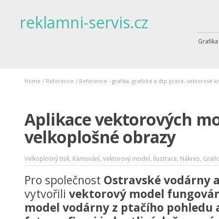
reklamni-servis.cz
Grafika
Home
/
Reference
/
Reference - grafika, grafické a dtp práce, vektorové k
Aplikace vektorových m
velkoplošné obrazy
,
,
,
,
,
Velkoplošný tisk
Rámování
Vektorový model
Ilustrace
Nákres
Grafi
Pro společnost
Ostravské vodárny a 
vytvořili
vektorový model fungován
model vodárny z ptačího pohledu