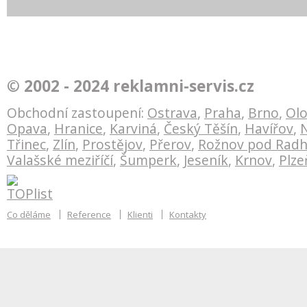
tyle
Vektorový model těžby plynu
Bankovní technika
© 2002 - 2024 reklamni-servis.cz
V
Green Gas DPB
redesign logotypu
Obchodní zastoupení:
Ostrava
,
Praha
,
Brno
,
Ol
Opava
,
Hranice
,
Karviná
,
Český Těšín
,
Havířov
,
N
Třinec
,
Zlín
,
Prostějov
,
Přerov
,
Rožnov pod Rad
Valašské meziříčí
,
Šumperk
,
Jeseník
,
Krnov
,
Plze
Co děláme
Reference
Klienti
Kontakty